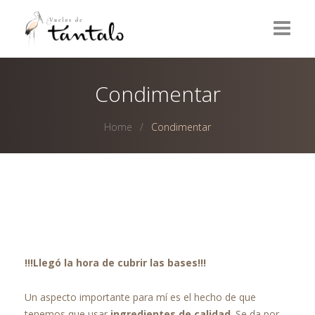
Home
Condimentar
Wines
Home
Condimentar
Olive Oils
Olives
Vinegars
Delicatessen
!!!Llegó la hora de cubrir las bases!!!
Contact
Un aspecto importante para mí es el hecho de que
ESPAÑOL
tenemos que usar
ingredientes de calidad
. Se da por