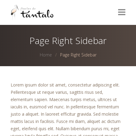
Home
Page Right Sidebar
Wines
Home
Page Right Sidebar
Olive Oils
Olives
Lorem ipsum dolor sit amet, consectetur adipiscing elit.
Vinegars
Pellentesque ut neque varius, sagittis risus sed,
elementum sapien. Maecenas turpis metus, ultrices ut
Delicatessen
iaculis in, euismod vel nunc. In pellentesque fermentum
justo a aliquet. In laoreet efficitur gravida. Sed molestie
Contact
mattis lacus in facilisis. Fusce mi diam, aliquet ac dictum
eget, eleifend quis elit. Nullam bibendum purus mi, eget
ESPAÑOL
viverra ligula fringilla sed. Quisque at consequat massa.